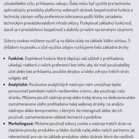
užívateľského účtu, prihlásenia, nákupu. Ďalej môžu byť využité pre technickú
optimalizáciu prevádzky platformy webových stránok, bezpečnostné funkcie a
technický záznam voľby preferencie zobrazenia podľa Vášho zariadenia
technickým prevádzkovateľom infraštruktúry. Poskytovať základnú funkčnosť,
starať sa o prevádzkovú bezpečnosť a stabilitu je naším oprávneným záujmom.
Súbory cookies môžeme využiť aj na ďalšie účely na základe Vášho súhlasu. S
ohľadom na povahu a účel využitia údajov rozlišujeme tieto základné druhy:
Funkčné:
Doplnkové funkcie, ktoré zlepšujú váš zážitok z prehliadania,
ukladajú niektoré z vašich preferencií bez toho, aby ste mali používateľský
účet alebo bez prihlásenia, použitie skriptov a/alebo zdrojov tretích strán,
widgety atď.
Analytické:
Používanie analytických nástrojov nám umožňuje lepšie
porozumieť potrebám našich návštevníkov a tomu, ako používajú našu
stránku. Môžeme použiť nástroje prvej alebo tretej strany na sledovanie alebo
zaznamenávanie vášho prehliadania našej webovej stránky, na analýzu
nástrojov alebo komponentov, s ktorými ste interagovali alebo ste ich
používali, zaznamenávanie udalostí konverzií a podobne.
Marketingové:
Môžeme používať súbory cookie a nástroje tretích strán na
zlepšenie ponuky produktov a/alebo služieb našej alebo našich partnerov, jej
relevantnosti pre vás na základe produktov alebo stránok, ktoré ste navštívili