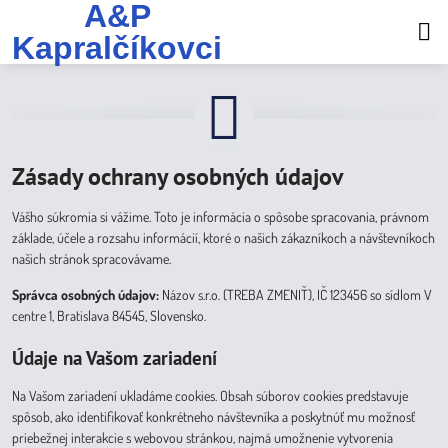
A&P
Kapralčíkovci
Zásady ochrany osobných údajov
Vášho súkromia si vážime. Toto je informácia o spôsobe spracovania, právnom
základe, účele a rozsahu informácií, ktoré o našich zákazníkoch a návštevníkoch
našich stránok spracovávame.
Správca osobných údajov:
Názov s.r.o. (TREBA ZMENIŤ), IČ 123456 so sídlom V
centre 1, Bratislava 84545, Slovensko.
Údaje na Vašom zariadení
Na Vašom zariadení ukladáme cookies. Obsah súborov cookies predstavuje
spôsob, ako identifikovať konkrétneho návštevníka a poskytnúť mu možnosť
priebežnej interakcie s webovou stránkou, najmä umožnenie vytvorenia