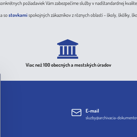
 konkrétnych požiadaviek Vám zabezpečíme služby v nadštandardnej kvalite
ca so
stovkami
spokojných zákazníkov z rôznych oblastí – školy, škôlky, šk
Viac než 100 obecných a mestských úradov
E-mail
sluzby@archivacia-dokumentov