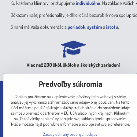
Ku každému klientovi pristupujeme
individuálne
. Na základe Vašich
Dôkazom našej profesionality je dlhoročná bezproblémová spoluprá
S nami má Vaša dokumentácia
poriadok
,
systém
a
istotu
.
Viac než 200 škôl, škôlok a školských zariadení
Predvoľby súkromia
Kontakt
Cookies používame na zlepšenie vašej návštevy tejto webovej stránky,
analýzu jej výkonnosti a zhromažďovanie údajov o jej používaní. Na tento
účel môžeme použiť nástroje a služby tretích strán a zhromaždené údaje
Telefón
sa môžu preniesť k partnerom v EÚ, USA alebo iných krajinách. Kliknutím
0907 510 072
na „Prijať všetky cookies“ vyjadrujete svoj súhlas s týmto spracovaním.
0905 571 336
Nižšie môžete nájsť podrobné informácie alebo upraviť svoje preferencie.
0918 578 044
042 438 3440
Zásady ochrany osobných údajov