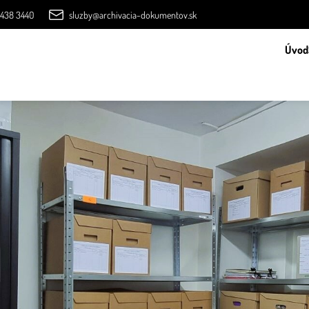
 438 3440
sluzby@archivacia-dokumentov.sk
Úvod