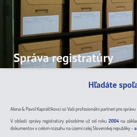
Správa registratúry
Uskladnenie dokument
Hľadáte spoľ
Alena & Pavol Kapralčíkovci sú Vaši profesionálni partneri pre správu
V oblasti správy registratúry pôsobíme už od roku
2004
na zákla
dokumentov v celom rozsahu na území celej Slovenskej republiky –
a