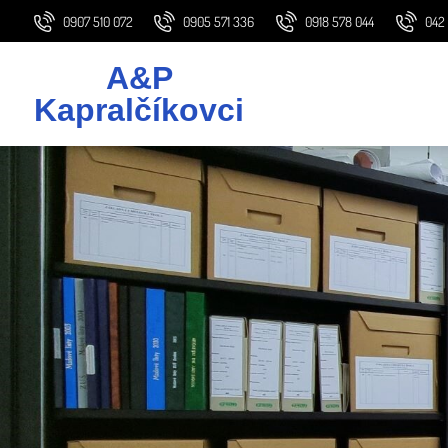
0907 510 072
0905 571 336
0918 578 044
042
A&P
Kapralčíkovci