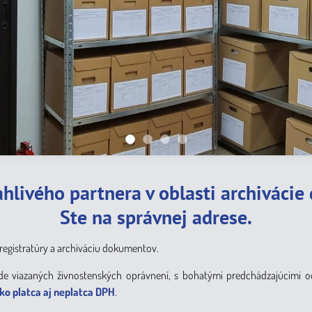
ov
ahlivého partnera v oblasti archiváci
Ste na správnej adrese.
 registratúry a archiváciu dokumentov.
de viazaných živnostenských oprávnení, s bohatými predchádzajúcimi 
ko platca aj neplatca DPH
.